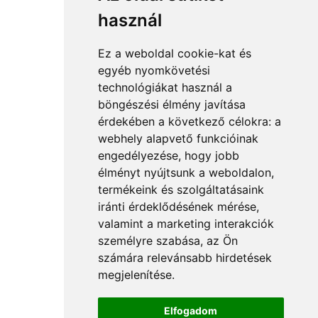
használ
Linkek
Ez a weboldal cookie-kat és
egyéb nyomkövetési
technológiákat használ a
Főol
dal
böngészési élmény javítása
érdekében a következő célokra:
a
Szolgáltatások
webhely alapvető funkcióinak
Ismerj meg!
engedélyezése
,
hogy jobb
élményt nyújtsunk a weboldalon
,
termékeink és szolgáltatásaink
Kapcsolat
iránti érdeklődésének mérése,
valamint a marketing interakciók
személyre szabása
,
az Ön
+36 20 382 6838
számára relevánsabb hirdetések
hello@vasolutions.hu
megjelenítése
.
Elfogadom