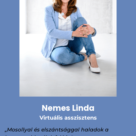
Nemes Linda
Virtuális asszisztens
„Mosollyal és elszántsággal haladok a