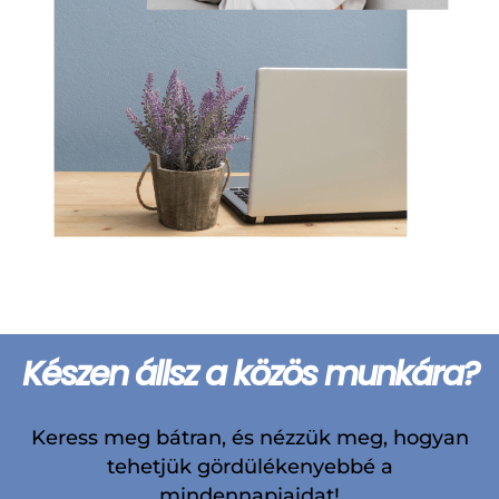
Készen állsz a közös munkára?
Keress meg bátran, és nézzük meg, hogyan
tehetjük gördülékenyebbé a
mindennapjaidat!