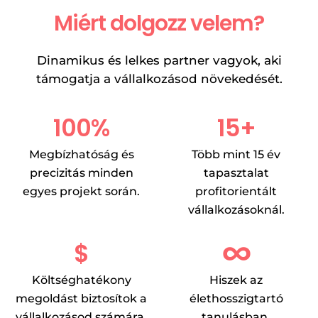
Miért dolgozz velem?
Dinamikus és lelkes partner vagyok, aki
támogatja a vállalkozásod növekedését.
100%
15+
Megbízhatóság és
Több mint 15 év
precizitás minden
tapasztalat
egyes projekt során.
profitorientált
vállalkozásoknál.
∞
$
Költséghatékony
Hiszek az
megoldást biztosítok a
élethosszigtartó
vállalkozásod számára.
tanulásban.